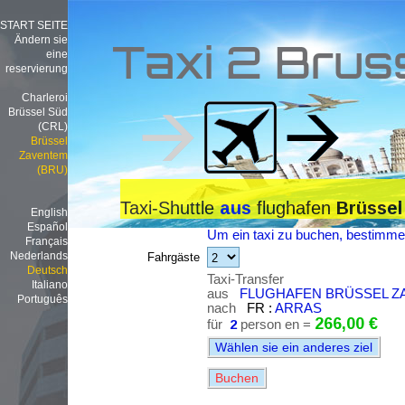
START SEITE
Ändern sie
Taxi 2 Brus
eine
reservierung
Charleroi
Brüssel Süd
(CRL)
Brüssel
Zaventem
(BRU)
Taxi-Shuttle
flughafen
aus
Brüssel
English
Español
Um ein taxi zu buchen, bestimmen
Français
Nederlands
Fahrgäste
Deutsch
Taxi-Transfer
Italiano
aus
FLUGHAFEN BRÜSSEL ZA
Português
nach
FR :
ARRAS
266,00 €
für
2
person en =