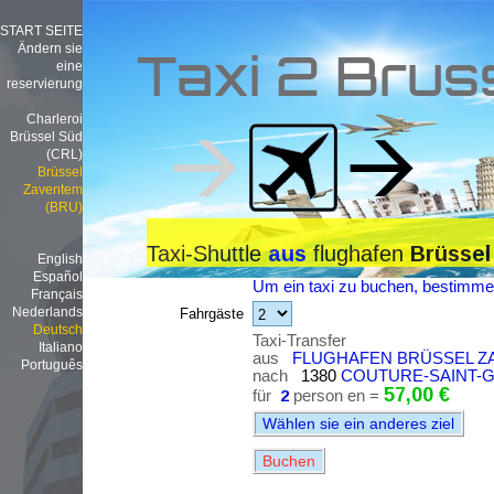
START SEITE
Ändern sie
Taxi 2 Brus
eine
reservierung
Charleroi
Brüssel Süd
(CRL)
Brüssel
Zaventem
(BRU)
Taxi-Shuttle
flughafen
aus
Brüssel
English
Español
Um ein taxi zu buchen, bestimmen
Français
Nederlands
Fahrgäste
Deutsch
Taxi-Transfer
Italiano
aus
FLUGHAFEN BRÜSSEL ZA
Português
nach
1380
COUTURE-SAINT-
57,00 €
für
2
person en =