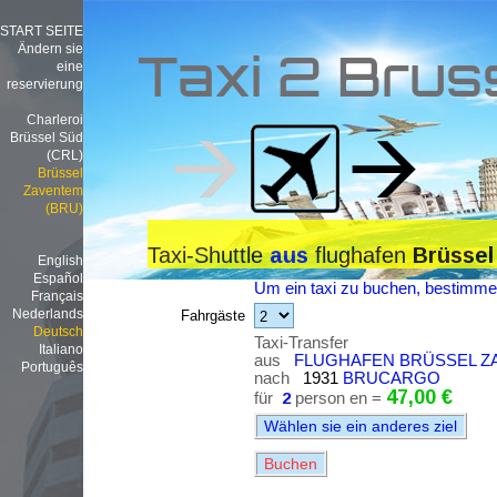
START SEITE
Ändern sie
Taxi 2 Brus
eine
reservierung
Charleroi
Brüssel Süd
(CRL)
Brüssel
Zaventem
(BRU)
Taxi-Shuttle
flughafen
aus
Brüssel
English
Español
Um ein taxi zu buchen, bestimmen
Français
Nederlands
Fahrgäste
Deutsch
Taxi-Transfer
Italiano
aus
FLUGHAFEN BRÜSSEL ZA
Português
nach
1931
BRUCARGO
47,00 €
für
2
person en =