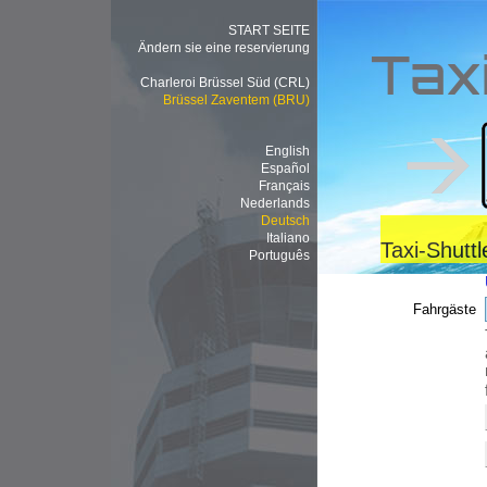
START SEITE
Ändern sie eine reservierung
Tax
Charleroi Brüssel Süd (CRL)
Brüssel Zaventem (BRU)
English
Español
Français
Nederlands
Deutsch
Italiano
Taxi-Shutt
Português
Fahrgäste