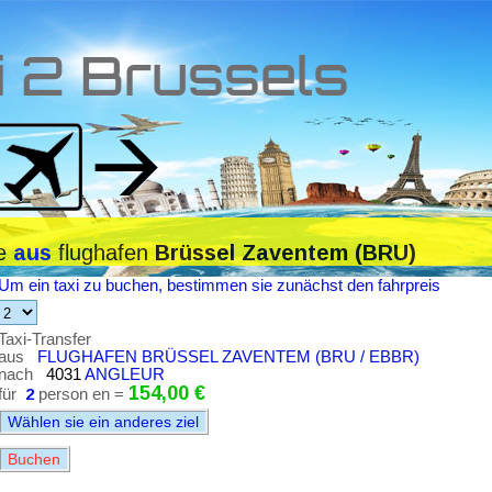
i 2 Brussels
le
flughafen
aus
Brüssel Zaventem (BRU)
Um ein taxi zu buchen, bestimmen sie zunächst den fahrpreis
Taxi-Transfer
aus
FLUGHAFEN BRÜSSEL ZAVENTEM (BRU / EBBR)
nach
4031
ANGLEUR
154,00 €
für
2
person en =