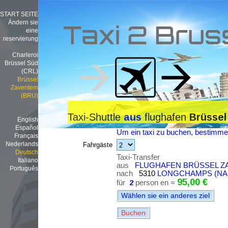
START SEITE
Ändern sie
Taxi 2 Brus
eine
reservierung
Charleroi
Brüssel Süd
(CRL)
Brüssel
Zaventem
(BRU)
Taxi-Shuttle
flughafen
aus
Brüssel
English
Español
Um ein taxi zu buchen, bestimmen
Français
Nederlands
Fahrgäste
Deutsch
Taxi-Transfer
Italiano
aus
FLUGHAFEN BRÜSSEL ZA
Português
nach
5310
LONGCHAMPS (NA
95,00 €
für
2
person en =