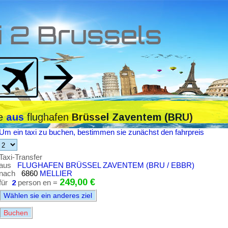
i 2 Brussels
le
flughafen
aus
Brüssel Zaventem (BRU)
Um ein taxi zu buchen, bestimmen sie zunächst den fahrpreis
Taxi-Transfer
aus
FLUGHAFEN BRÜSSEL ZAVENTEM (BRU / EBBR)
nach
6860
MELLIER
249,00 €
für
2
person en =