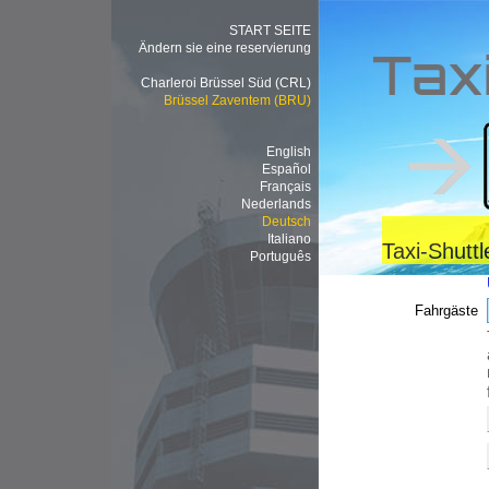
START SEITE
Ändern sie eine reservierung
Tax
Charleroi Brüssel Süd (CRL)
Brüssel Zaventem (BRU)
English
Español
Français
Nederlands
Deutsch
Italiano
Taxi-Shutt
Português
Fahrgäste