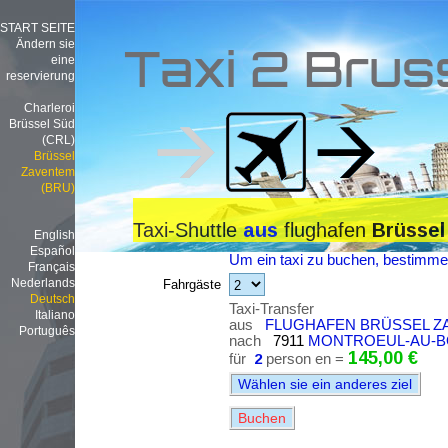
START SEITE
Ändern sie
Taxi 2 Brus
eine
reservierung
Charleroi
Brüssel Süd
(CRL)
Brüssel
Zaventem
(BRU)
Taxi-Shuttle
flughafen
aus
Brüssel
English
Español
Um ein taxi zu buchen, bestimmen
Français
Nederlands
Fahrgäste
Deutsch
Taxi-Transfer
Italiano
aus
FLUGHAFEN BRÜSSEL ZA
Português
nach
7911
MONTROEUL-AU-B
145,00 €
für
2
person en =