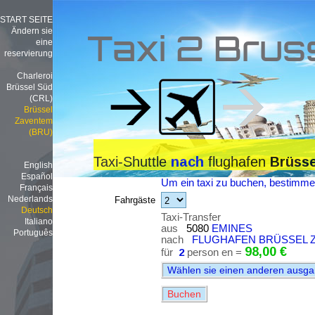
START SEITE
Ändern sie
Taxi 2 Brus
eine
reservierung
Charleroi
Brüssel Süd
(CRL)
Brüssel
Zaventem
(BRU)
Taxi-Shuttle
flughafen
nach
Brüss
English
Español
Um ein taxi zu buchen, bestimmen
Français
Nederlands
Fahrgäste
Deutsch
Taxi-Transfer
Italiano
aus
5080
EMINES
Português
nach
FLUGHAFEN BRÜSSEL Z
98,00 €
für
2
person en =