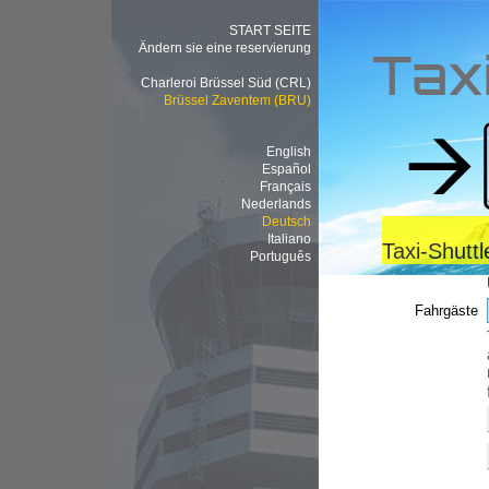
START SEITE
Ändern sie eine reservierung
Tax
Charleroi Brüssel Süd (CRL)
Brüssel Zaventem (BRU)
English
Español
Français
Nederlands
Deutsch
Italiano
Taxi-Shutt
Português
Fahrgäste