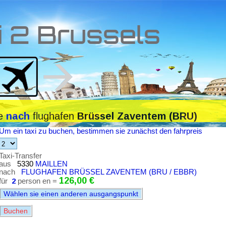
i 2 Brussels
le
flughafen
nach
Brüssel Zaventem (BRU)
Um ein taxi zu buchen, bestimmen sie zunächst den fahrpreis
Taxi-Transfer
aus
5330
MAILLEN
nach
FLUGHAFEN BRÜSSEL ZAVENTEM (BRU / EBBR)
126,00 €
für
2
person en =