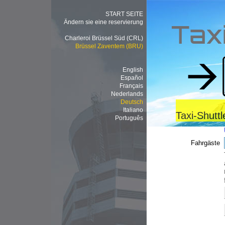
START SEITE
Ändern sie eine reservierung
Tax
Charleroi Brüssel Süd (CRL)
Brüssel Zaventem (BRU)
English
Español
Français
Nederlands
Deutsch
Italiano
Taxi-Shutt
Português
Fahrgäste