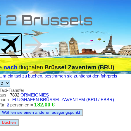
i 2 Brussels
le
flughafen
nach
Brüssel Zaventem (BRU)
Um ein taxi zu buchen, bestimmen sie zunächst den fahrpreis
Taxi-Transfer
aus
7802
ORMEIGNIES
nach
FLUGHAFEN BRÜSSEL ZAVENTEM (BRU / EBBR)
132,00 €
für
2
person en =