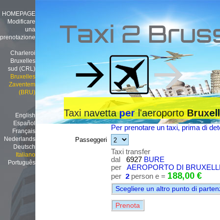
HOMEPAGE
Modificare
Taxi 2 Brus
una
prenotazione
Charleroi
Bruxelles
sud (CRL)
Bruxelles
Zaventem
(BRU)
Taxi navetta
l'aeroporto
per
Bruxel
English
Español
Per prenotare un taxi, prima di dete
Français
Nederlands
Passeggeri
Deutsch
Taxi transfer
Italiano
dal
6927
BURE
Português
per
AEROPORTO DI BRUXELLE
188,00 €
per
2
person e =