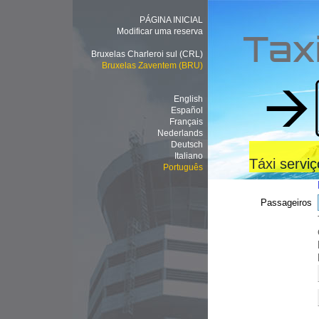
PÁGINA INICIAL
Modificar uma reserva
Tax
Bruxelas Charleroi sul (CRL)
Bruxelas Zaventem (BRU)
English
Español
Français
Nederlands
Deutsch
Italiano
Táxi servi
Português
Passageiros