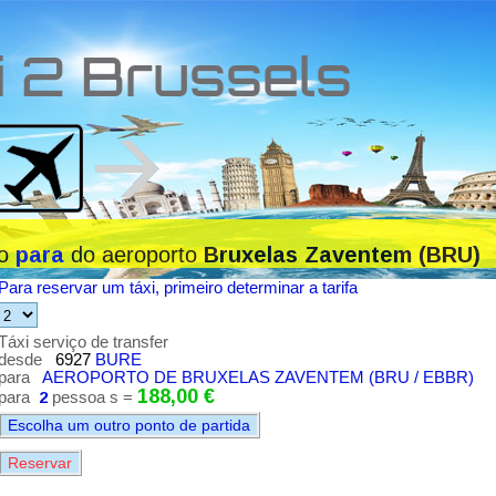
i 2 Brussels
ço
do aeroporto
para
Bruxelas Zaventem (BRU)
Para reservar um táxi, primeiro determinar a tarifa
Táxi serviço de transfer
desde
6927
BURE
para
AEROPORTO DE BRUXELAS ZAVENTEM (BRU / EBBR)
188,00 €
para
2
pessoa s =