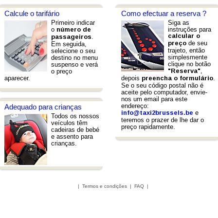
Calcule o tarifário
Como efectuar a reserva ?
Primeiro indicar
Siga as
o
instruções para
número de
calcular o
.
passageiros
de seu
preço
Em seguida,
trajeto, então
selecione o seu
simplesmente
destino no menu
clique no botão
suspenso e verá
,
o preço
"Reserva"
aparecer.
depois
.
preencha o formulário
Se o seu código postal não é
aceite pelo computador, envie-
nos um email para este
endereço:
Adequado para crianças
e
info@taxi2brussels.be
Todos os nossos
teremos o prazer de lhe dar o
veículos têm
preço rapidamente.
cadeiras de bebé
e assento para
crianças.
|
Termos e condições
|
FAQ
|